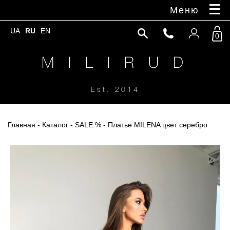
Меню
UA
RU
EN
0
M I L I R U D
Est. 2014
Главная
-
Каталог
-
SALE %
- Платье MILENA цвет серебро