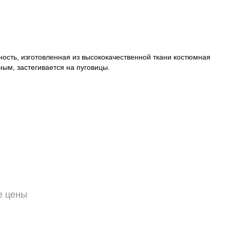
Пароль
ость, изготовленная из высококачественной ткани костюмная
ым, застегивается на пуговицы.
Забыли свій пароль?
Нет аккаунта? Регистрация
или вход/регистрация через
е цены