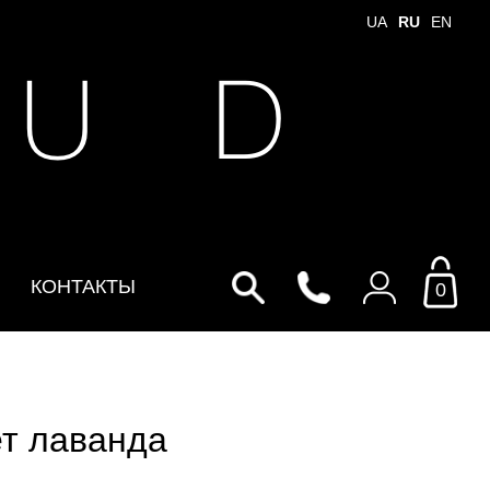
UA
RU
EN
 U D
КОНТАКТЫ
0
Войти в личный кабинет
По Email
т лаванда
Email