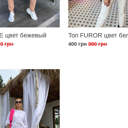
E цвет бежевый
Топ FUROR цвет бе
0 грн
400 грн
880 грн