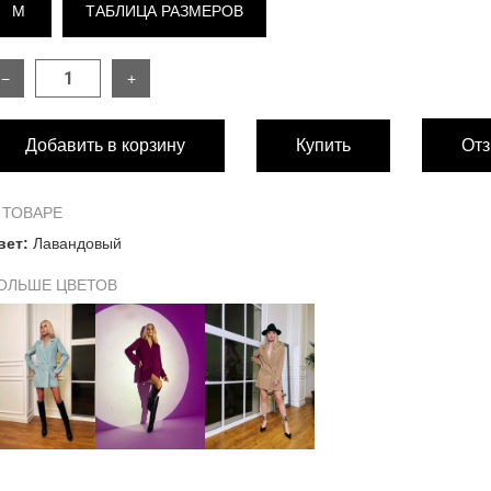
M
ТАБЛИЦА РАЗМЕРОВ
−
+
РАЗМЕР
Добавить в корзину
Купить
Отз
Длина изделия
Длина рукава от плечевого шва
 ТОВАРЕ
вет:
Лавандовый
Обхват груди
ОЛЬШЕ ЦВЕТОВ
Обхват талии
Замеры низа изделия