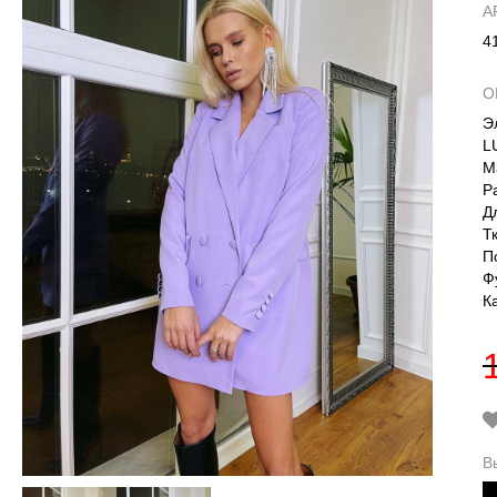
А
4
О
Э
L
М
Р
Д
Т
П
Ф
К
В