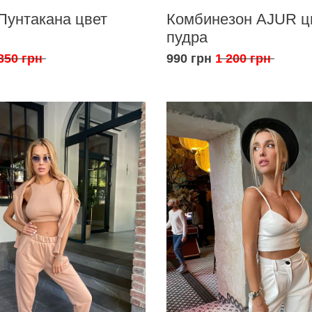
Пунтакана цвет
Комбинезон AJUR ц
пудра
350 грн
990 грн
1 200 грн