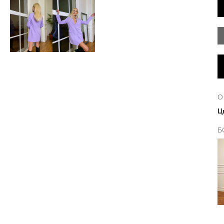
О
Ц
Б