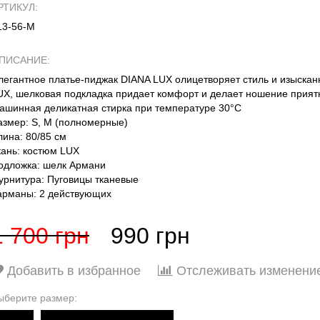
РТИКУЛ:
13-56-М
ПИСАНИЕ:
легантное платье-пиджак DIANA LUX олицетворяет стиль и изысканн
UX, шелковая подкладка придает комфорт и делает ношение приятн
ашинная деликатная стирка при температуре 30°C
азмер: S, M (полномерные)
лина: 80/85 см
кань: костюм LUX
одложка: шелк Армани
урнитура: Пуговицы тканевые
арманы: 2 действующих
1 700 грн
990 грн
Добавить в избранное
Отслеживать изменени
ыберите размер: