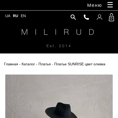
Меню
UA
RU
EN
0
M I L I R U D
Est. 2014
Главная
-
Каталог
-
Платья
- Платье SUNRISE цвет оливка