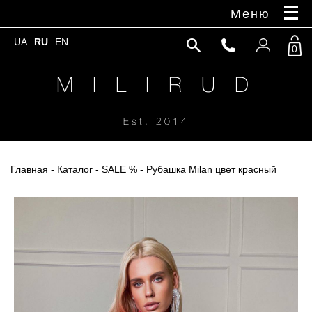
Меню
UA
RU
EN
0
M I L I R U D
Est. 2014
Главная
-
Каталог
-
SALE %
- Рубашка Milan цвет красный