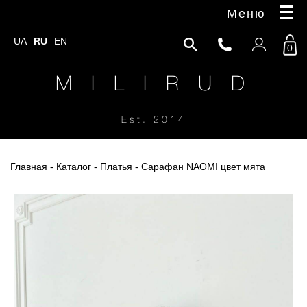
Меню
UA
RU
EN
0
M I L I R U D
Est. 2014
Главная
-
Каталог
-
Платья
- Сарафан NAOMI цвет мята