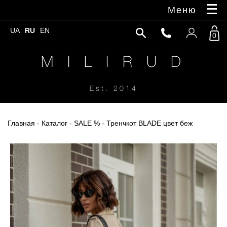
Меню
UA
RU
EN
0
M I L I R U D
Est. 2014
Главная
-
Каталог
-
SALE %
- Тренчкот BLADE цвет беж