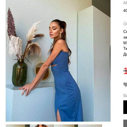
А
4
О
С
з
М
Т
Д
В