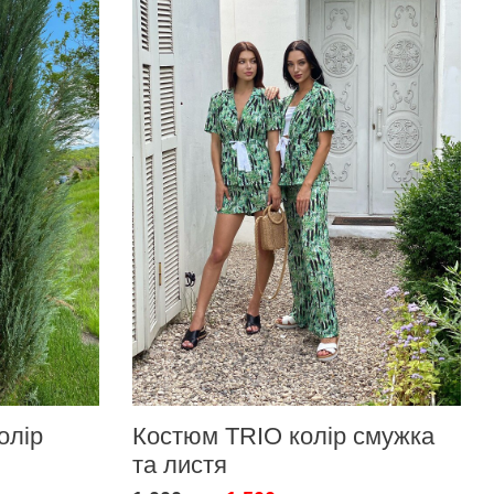
олір
Костюм TRIO колір смужка
та листя