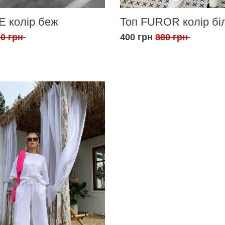
E колір беж
Топ FUROR колір бі
0 грн
400 грн
880 грн