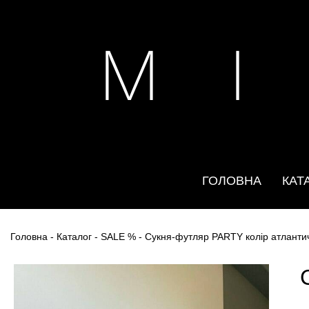
M I
ГОЛОВНА
КАТ
Головна
-
Каталог
-
SALE %
- Cукня-футляр PARTY колір атланти