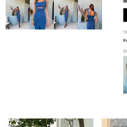
П
К
Б