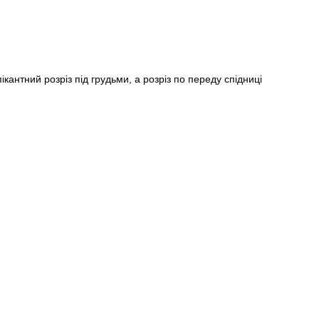
Пароль
антний розріз під грудьми, а розріз по переду спідниці
Забули свій пароль?
Немає облікового запису?
Реєстрація
або вхід/реєстрація через