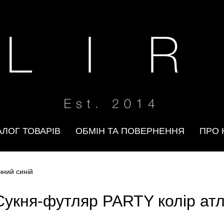
 L I R
Est. 2014
АЛОГ ТОВАРІВ
ОБМІН ТА ПОВЕРНЕННЯ
ПРО 
чний синій
Cукня-футляр PARTY колір атл