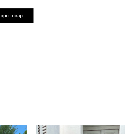
M
L
 про товар
96 см
98 см
23 см
23 см
см
до 92 см
до 95 см
см
66-72 см
72-80 см
до 100
до 110
см
см
см
38 см
38 см