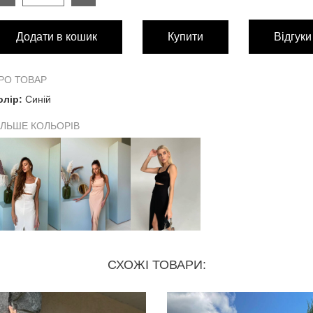
РОЗМІР
S
Додати в кошик
Купити
Відгуки
Довжина виробу
96 см
Розріз на грудях
23 см
РО ТОВАР
олір:
Синій
Обхват грудей
до 80 
ІЛЬШЕ КОЛЬОРІВ
Обхват талії
60-66 
Обхват стегон
до 96 
Довжина розрізу спереду виробу
38 см
СХОЖІ ТОВАРИ: