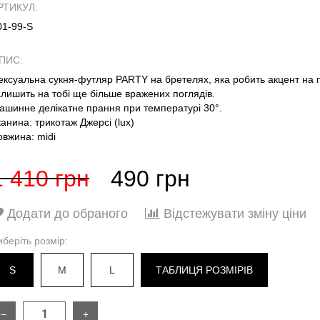
РТИКУЛ:
01-99-S
ПИС:
ексуальна сукня-футляр PARTY на бретелях, яка робить акцент на пік
алишить на тобі ще більше вражених поглядів.
ашинне делікатне прання при температурі 30°.
канина: трикотаж Джерсі (lux)
овжина: midi
1 410 грн
490 грн
Додати до обраного
Відстежувати зміну ціни
иберіть розмір:
S
M
L
ТАБЛИЦЯ РОЗМІРІВ
−
+