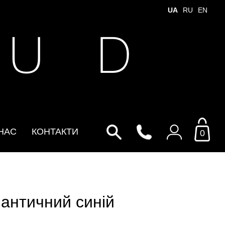
UA
RU
EN
 U D
НАС
КОНТАКТИ
0
Увійти до особистого
кабінету
античний синій
По Email
Email