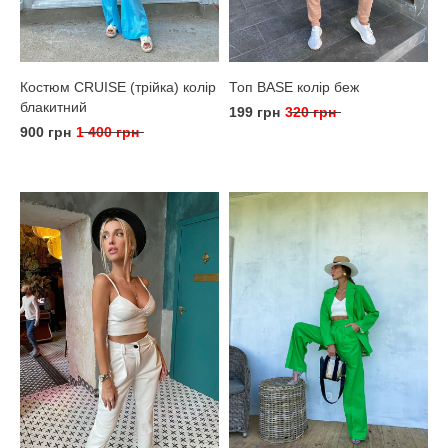
Костюм CRUISE (трійка) колір
Топ BASE колір беж
блакитний
199 грн
320 грн
900 грн
1 400 грн