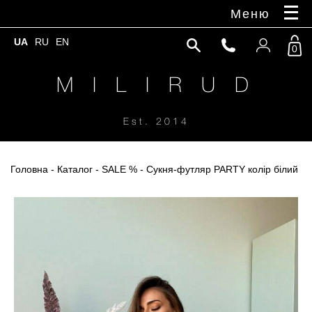
Меню
UA
RU
EN
0
M I L I R U D
Est. 2014
Головна
-
Каталог
-
SALE %
- Cукня-футляр PARTY колір білий