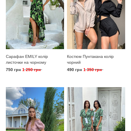
Сарафан EMILY колір
Костюм Пунтакана колір
листочки на чорному
чорний
750 грн
1 250 грн
490 грн
1 350 грн