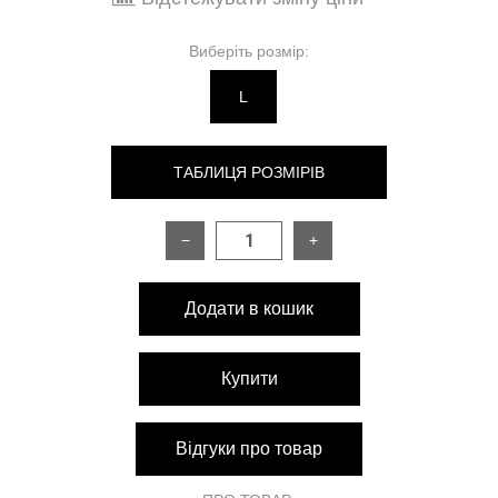
Виберіть розмір:
L
ТАБЛИЦЯ РОЗМІРІВ
−
+
РОЗМІР
S
M
L
Додати в кошик
Довжина виробу
96 см
96 см
98 см
Розріз на грудях
23 см
23 см
23 см
Купити
до 80
до 92
до 95
Обхват грудей
см
см
см
Відгуки про товар
60-66
66-72
72-80
Обхват талії
см
см
см