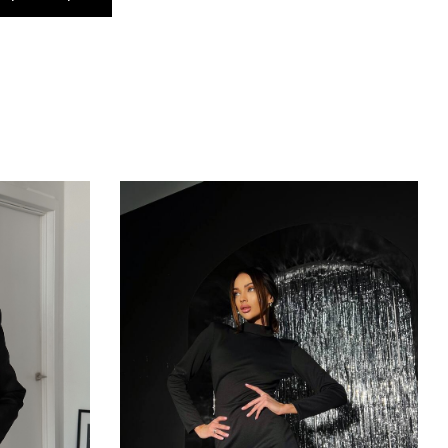
см
38 см
см
50 см
см
22 см
см
17 см
см
26 см
см
33 см
см
36 см