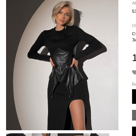
А
5
О
С
З
В