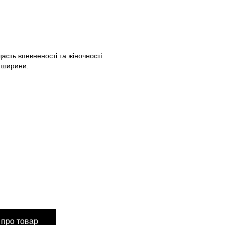
Пароль
асть впевненості та жіночності.
ї ширини.
Забули свій пароль?
Немає облікового запису?
Реєстрація
або вхід/реєстрація через
S
M/L
 про товар
см
34 см