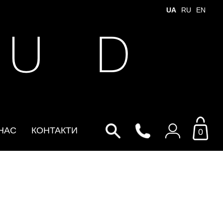
UA
RU
EN
 U D
НАС
КОНТАКТИ
0
Увійти до особистого
кабінету
По Email
Email