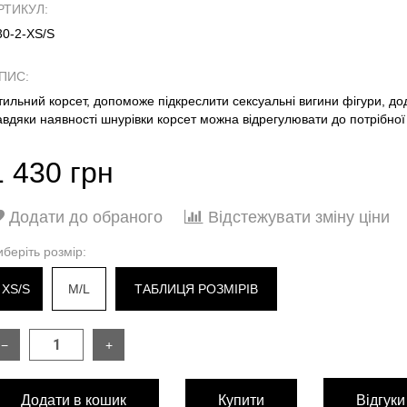
РТИКУЛ:
30-2-XS/S
ПИС:
тильний корсет, допоможе підкреслити сексуальні вигини фігури, дод
авдяки наявності шнурівки корсет можна відрегулювати до потрібно
1 430 грн
Додати до обраного
Відстежувати зміну ціни
иберіть розмір:
XS/S
M/L
ТАБЛИЦЯ РОЗМІРІВ
−
+
РОЗМІР
XS/
Додати в кошик
Купити
Відгуки
Напівобхват талії
32 