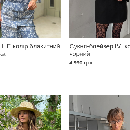
LIE колір блакитний
Сукня-блейзер IVI к
ка
чорний
4 990 грн