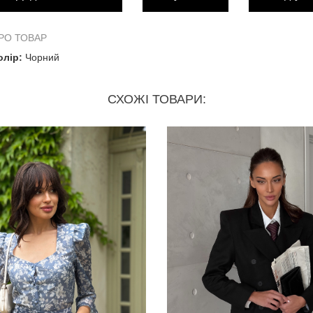
Напівобхват грудей
35 
РО ТОВАР
олір:
Чорний
Напівобхват стегон
48 
СХОЖІ ТОВАРИ:
На спинці від талії найвища точка
21 
На паличці від талії найвища точка
15.5 
Висота виробу, де холітени
26 
Висота спини зі спідницею
42 
Висота збоку
35 