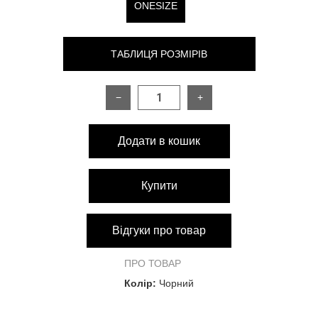
ONESIZE
ТАБЛИЦЯ РОЗМІРІВ
−
+
РОЗМІР
ONESIZE
Додати в кошик
Довжина виробу
126 см
На об'єми:
Купити
Груди
86-96 см
Відгуки про товар
Талія
58-76 см
ПРО ТОВАР
Колір:
Чорний
Стегна
88-110 см