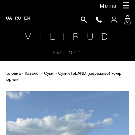
Меню
UA
RU
EN
0
M I L I R U D
Est. 2014
Головна
-
Каталог
-
Сукні
- Сукня ISLAND (мереживо) колір
чорний