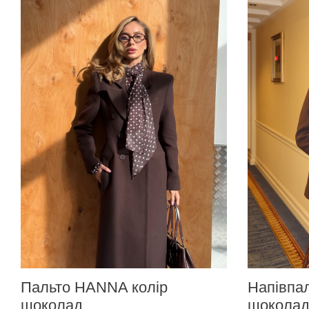
Пальто HANNA колір
Напівпал
шоколад
шокола