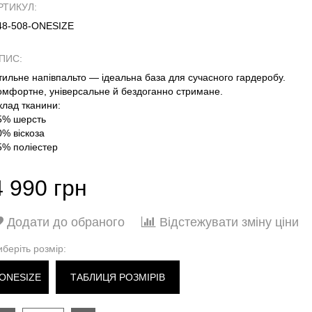
РТИКУЛ:
48-508-ONESIZE
ПИС:
тильне напівпальто — ідеальна база для сучасного гардеробу.
омфортне, універсальне й бездоганно стримане.
клад тканини:
5% шерсть
0% віскоза
5% поліестер
4 990 грн
Додати до обраного
Відстежувати зміну ціни
иберіть розмір:
ONESIZE
ТАБЛИЦЯ РОЗМІРІВ