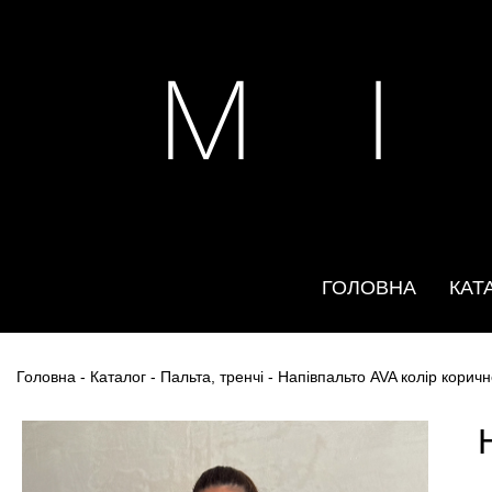
M I
ГОЛОВНА
КАТ
Головна
-
Каталог
-
Пальта, тренчі
- Напівпальто AVA колір корич