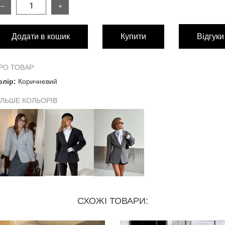
−
+
РОЗМІР
ONES
Додати в кошик
Купити
Відгуки
Довжина по спинці
73 
Довжина рукава
59 
РО ТОВАР
олір:
Коричневий
Плечовий шов
18 
ІЛЬШЕ КОЛЬОРІВ
Груди
82-96
Талія (регулюється)
58-10
Стегна
віль
СХОЖІ ТОВАРИ: