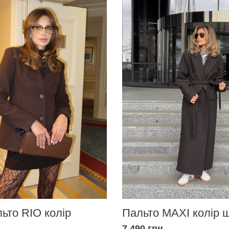
ьто RIO колір
Пальто MAXI колір 
д
7 490 грн