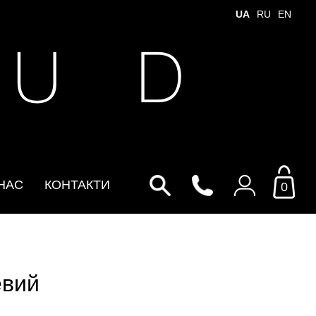
UA
RU
EN
 U D
НАС
КОНТАКТИ
0
Увійти до особистого
кабінету
евий
По Email
Email