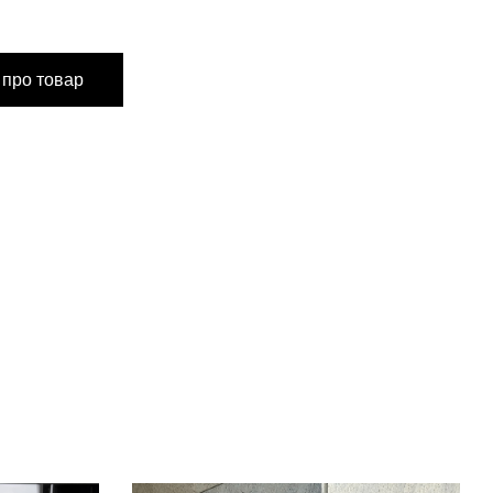
IZE
 про товар
см
см
см
 см
0 см
ні