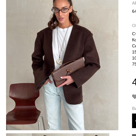
А
6
О
С
К
С
1
1
7
В