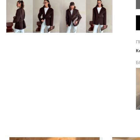
П
К
Б