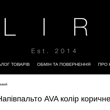
 L I R
Est. 2014
АЛОГ ТОВАРІВ
ОБМІН ТА ПОВЕРНЕННЯ
ПРО 
невий
Напівпальто AVA колір коричн