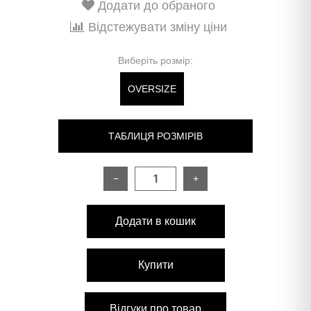
Додати до обраного
Відстежувати зміну ціни
Виберіть розмір:
OVERSIZE
ТАБЛИЦЯ РОЗМІРІВ
−
+
РОЗМІР
OVERSIZE
Додати в кошик
Довжина:
рукава від плечевого шва
53 см
Купити
плечовий шов
20 см
Відгуки про товар