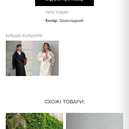
по спині
104 см
ПРО ТОВАР
Колір:
Шоколадний
Напівобхвати:
БІЛЬШЕ КОЛЬОРІВ
груди
57 см
талія
54 см
низ
52 см
СХОЖІ ТОВАРИ: