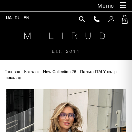
Меню
UA
RU
EN
0
M I L I R U D
Est. 2014
Головна
-
Каталог
-
New Collection'26
- Пальто ITALY колір
шоколад