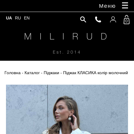
Меню
UA
RU
EN
0
M I L I R U D
Est. 2014
Головна
-
Каталог
-
Піджаки
- Піджак КЛАСИКА колір молочний