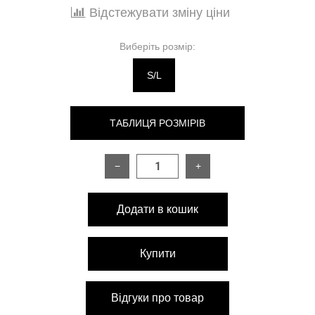
Відстежувати зміну ціни
Виберіть розмір:
S/L
ТАБЛИЦЯ РОЗМІРІВ
−
+
РОЗМІР
S\L
Додати в кошик
Довжина по спинці
74 см
Довжина рукава від
58 см
Купити
плечевого шва
На об'єм грудей від
86-98 см
Відгуки про товар