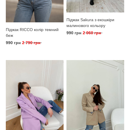
Піджак Sakura з екошкіри
малинового кольору
Піджак RICCO колір темний
990 грн
2 060 грн
беж
990 грн
2 790 грн