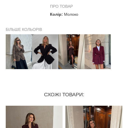
На об'єм талії від
58-94 см
ПРО ТОВАР
Колір:
Молоко
Ширина плечей до
50 см
БІЛЬШЕ КОЛЬОРІВ
СХОЖІ ТОВАРИ: