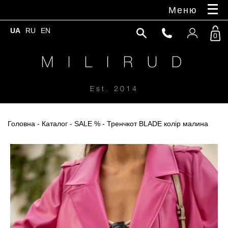
Меню
UA
RU
EN
0
M I L I R U D
Est. 2014
Головна
-
Каталог
-
SALE %
- Тренчкот BLADE колір малина