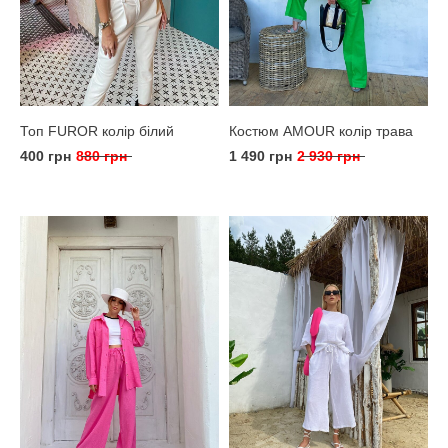
Топ FUROR колір білий
Костюм AMOUR колір трава
400 грн
880 грн
1 490 грн
2 930 грн