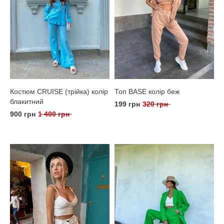
Костюм CRUISE (трійка) колір
Топ BASE колір беж
блакитний
199 грн
320 грн
900 грн
1 400 грн