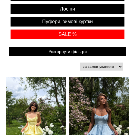
Лосіни
Пуфери, зимові куртки
SALE %
Розгорнути фільтри
Розміри
XS/S
S
XS/M
OVERSIZE
XS/L
ONESIZE
XS
M/L
S/M
M
S/L
L