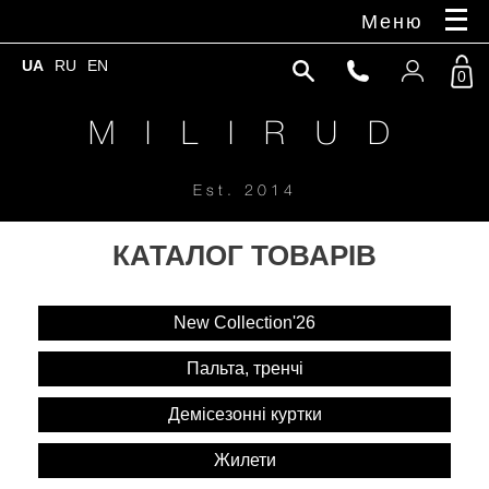
Меню
UA
RU
EN
0
M I L I R U D
Est. 2014
КАТАЛОГ ТОВАРІВ
New Collection'26
Пальта, тренчі
Демісезонні куртки
Жилети