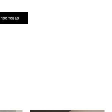
M
L
 про товар
90/94
94/98
68/72
72/76
98/102
102/106
130
130
44
44