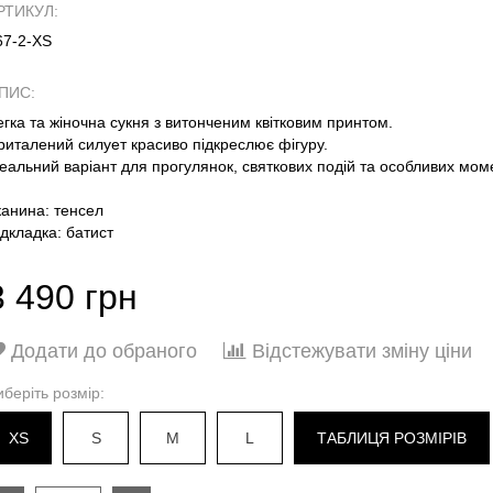
РТИКУЛ:
67-2-XS
ПИС:
егка та жіночна сукня з витонченим квітковим принтом.
риталений силует красиво підкреслює фігуру.
деальний варіант для прогулянок, святкових подій та особливих моме
канина: тенсел
ідкладка: батист
3 490 грн
Додати до обраного
Відстежувати зміну ціни
иберіть розмір:
XS
S
M
L
ТАБЛИЦЯ РОЗМІРІВ