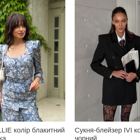
LIE колір блакитний
Сукня-блейзер IVI к
ка
чорний