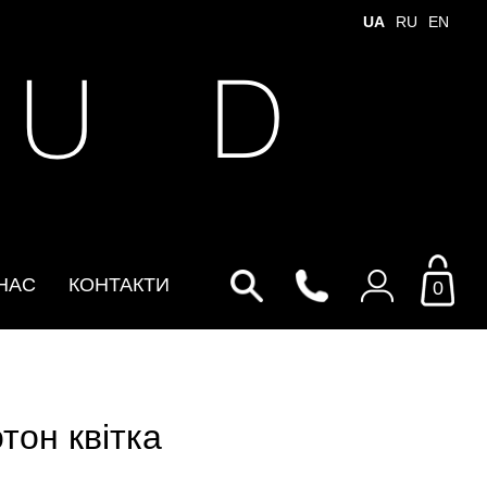
UA
RU
EN
 U D
НАС
КОНТАКТИ
0
Увійти до особистого
кабінету
тон квітка
По Email
Email