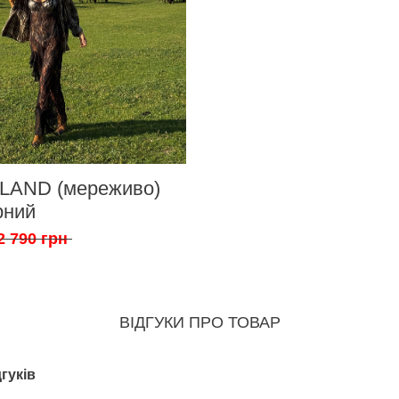
SLAND (мереживо)
рний
2 790 грн
ВІДГУКИ ПРО ТОВАР
гуків