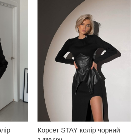
Корсет STAY колір чорний
олір
1 430 грн