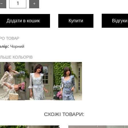
−
+
РОЗМІР
XS
S
Додати в кошик
Купити
Відгуки
Об'єм грудей
82/86
86/90
Об'єм талії
58/62
62/68
РО ТОВАР
олір:
Чорний
Об'єм стегон
86/90
92/96
ІЛЬШЕ КОЛЬОРІВ
Довжина виробу по спинці
130
130
Довжина рукава
44
44
СХОЖІ ТОВАРИ: