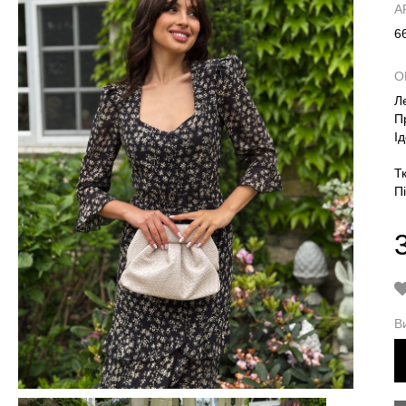
А
6
О
Л
П
І
Т
П
В