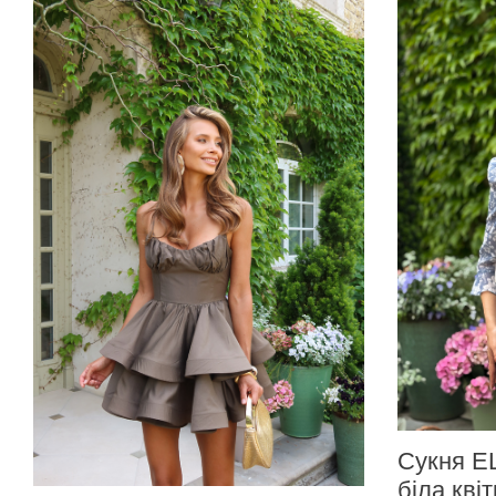
Сукня EL
біла квіт