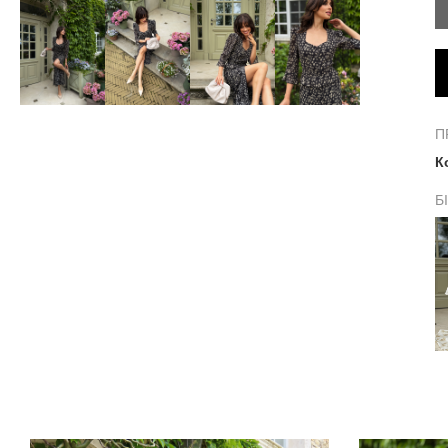
П
К
Б