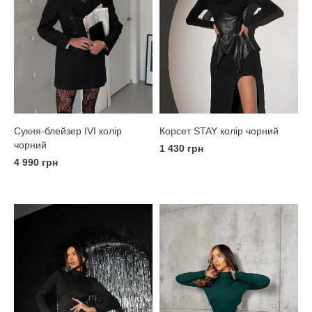
Корсет STAY колір чорний
Сукня-блейзер IVI колір
чорний
1 430 грн
4 990 грн