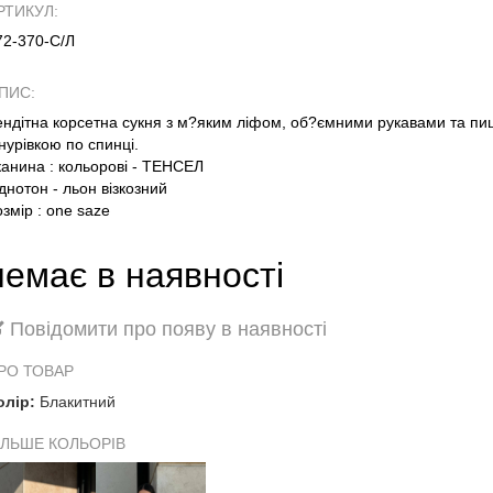
РТИКУЛ:
72-370-С/Л
ПИС:
ендітна корсетна сукня з м?яким ліфом, об?ємними рукавами та п
нурівкою по спинці.
канина : кольорові - ТЕНСЕЛ
днотон - льон візкозний
озмір : one saze
немає в наявності
Повідомити про появу в наявності
РО ТОВАР
олір:
Блакитний
ІЛЬШЕ КОЛЬОРІВ