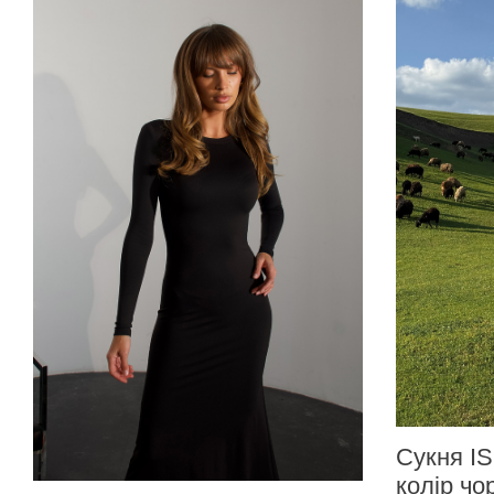
Сукня I
колір чо