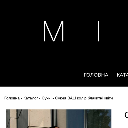
M I
ГОЛОВНА
КАТ
Головна
-
Каталог
-
Сукні
- Сукня BALI колір блакитні квіти