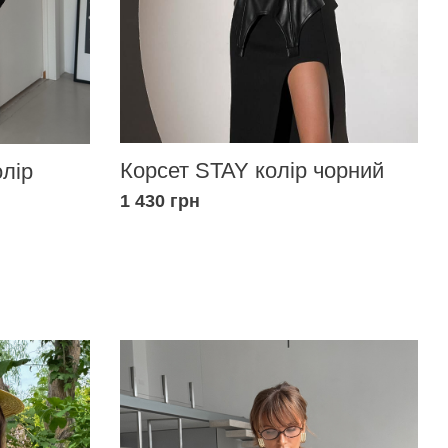
Корсет STAY колір чорний
олір
1 430 грн