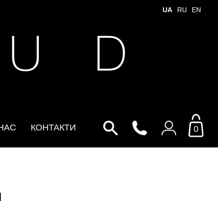
UA
RU
EN
 U D
НАС
КОНТАКТИ
0
Увійти до особистого
кабінету
и
По Email
Email