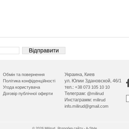
Обмін та повернення
Украина, Киев
Політика конфіденційності
ул. Юлии Здановской, 46/1
Угода користувача
тел.:
+38 073 105 10 10
Договір публічної оферти
Телеграм:
@milirud
Инстаграмм:
milirud
info.milirud@gmail.com
© 2026 Milirud.
Розробка сайту - A-Style