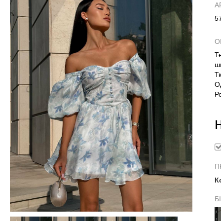
А
5
О
Т
ш
Т
О
Р
П
К
Б