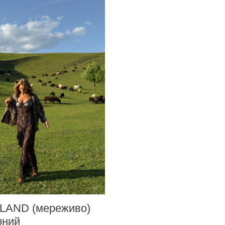
SLAND (мереживо)
рний