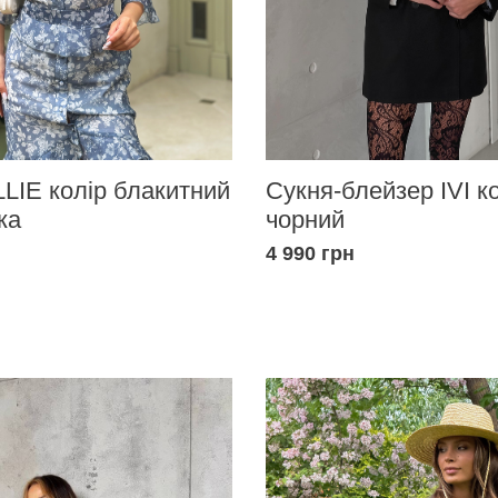
LIE колір блакитний
Сукня-блейзер IVI к
ка
чорний
4 990 грн