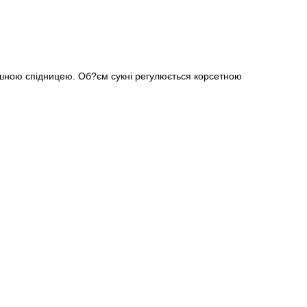
Пароль
ишною спідницею. Об?єм сукні регулюється корсетною
Забули свій пароль?
Немає облікового запису?
Реєстрація
або вхід/реєстрація через