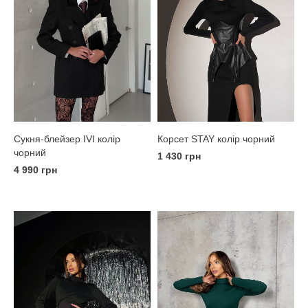
Корсет STAY колір чорний
Сукня-блейзер IVI колір
чорний
1 430 грн
4 990 грн