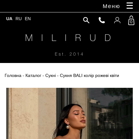
Меню
UA
RU
EN
0
M I L I R U D
Est. 2014
Головна
-
Каталог
-
Сукні
- Сукня BALI колір рожеві квіти