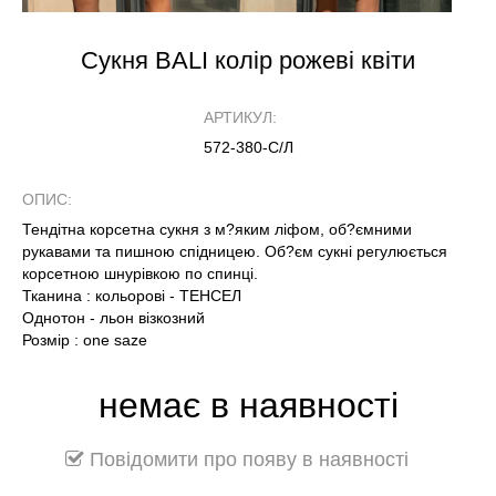
Сукня BALI колір рожеві квіти
АРТИКУЛ:
572-380-С/Л
ОПИС:
Тендітна корсетна сукня з м?яким ліфом, об?ємними
рукавами та пишною спідницею. Об?єм сукні регулюється
корсетною шнурівкою по спинці.
Тканина : кольорові - ТЕНСЕЛ
Однотон - льон візкозний
Розмір : one saze
немає в наявності
Повідомити про появу в наявності