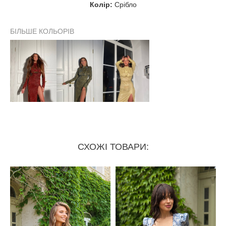
Колір:
Срібло
Обхват стегон
90 см
96 см
102 см
БІЛЬШЕ КОЛЬОРІВ
Ширина плечей
38 см
38 см
38 см
Довжина рукава
67 см
67 см
67 см
Ширина рукава біля
13 см
14 см
14 см
плеча
Ширина рукава внизу
10 см
10 см
10 см
СХОЖІ ТОВАРИ: