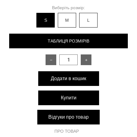
Виберіть розмір:
S
M
L
ТАБЛИЦЯ РОЗМІРІВ
−
+
РОЗМІР
S
M
L
Довжина виробу по
Додати в кошик
150 см
150 см
150 см
спинці
Довжина виробу по
150 см
150 см
150 см
Купити
переду
Обхват грудей
до 88 см
до 92 см
до 96 см
Відгуки про товар
Обхват талії
60 см
66 см
74 см
ПРО ТОВАР