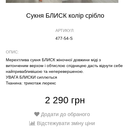
Сукня БЛИСК колір срібло
АРТИКУЛ:
477-54-S
ОПИС:
Мерехтлива сукня БЛИСК жіночної довжини міді з
витонченим верхом і обтислою спідницею дасть відчути себе
найпривабливішою та неперевершеною.
УВАГА БЛИСКИ сиплються
Тканина: трикотаж люрекс
2 290 грн
Додати до обраного
Відстежувати зміну ціни