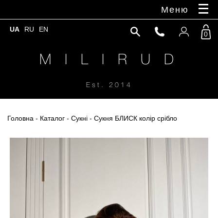
Меню
UA
RU
EN
0
M I L I R U D
Est. 2014
Головна
-
Каталог
-
Сукні
- Сукня БЛИСК колір срібло