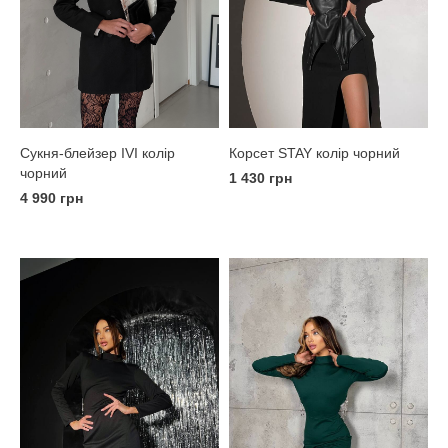
Корсет STAY колір чорний
Сукня-блейзер IVI колір
чорний
1 430 грн
4 990 грн