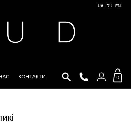
UA
RU
EN
 U D
НАС
КОНТАКТИ
0
Увійти до особистого
кабінету
икі
По Email
Email