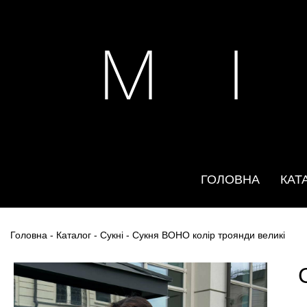
M I
ГОЛОВНА
КАТ
Головна
-
Каталог
-
Сукні
- Сукня BOHO колір троянди великі