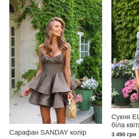
Сукня EL
біла квіт
Сарафан SANDAY колір
3 490 грн