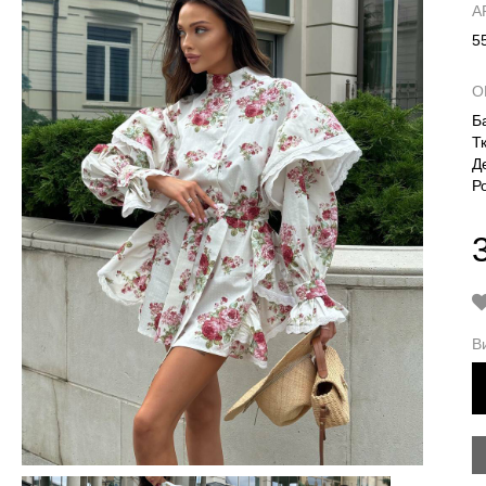
А
5
О
Б
Т
Д
Р
В