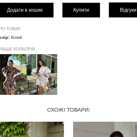
Додати в кошик
Купити
Відгуки
Довжина по спинці
Довжина рукава (спущений печовий шов)
РО ТОВАР
олір:
Білий
На об'єми грудей
ІЛЬШЕ КОЛЬОРІВ
На об'єми талії
На об'єми бедер
укня-сорочка вільного крою, у комплекті пояс
СХОЖІ ТОВАРИ: