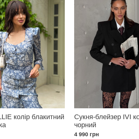
LIE колір блакитний
Сукня-блейзер IVI к
ка
чорний
4 990 грн