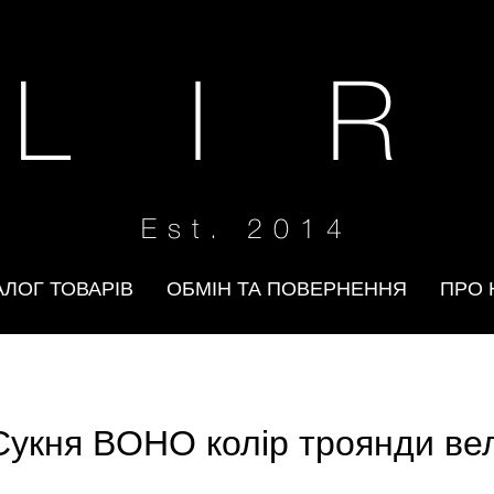
 L I R
Est. 2014
АЛОГ ТОВАРІВ
ОБМІН ТА ПОВЕРНЕННЯ
ПРО 
Сукня BOHO колір троянди вел