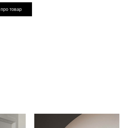
 про товар
80 см
73 см
60 см