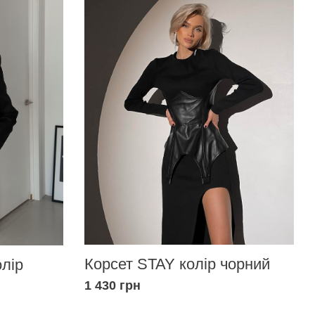
Корсет STAY колір чорний
олір
1 430 грн