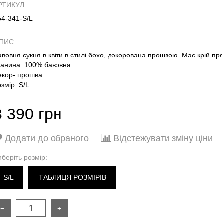
РТИКУЛ:
54-341-S/L
ПИС:
авовня сукня в квіти в стилі бохо, декорована прошвою. Має крій пр
канина :100% бавовна
екор- прошва
озмір :S/L
3 390 грн
Додати до обраного
Відстежувати зміну ціни
иберіть розмір:
S/L
ТАБЛИЦЯ РОЗМІРІВ
−
+
РОЗМІР