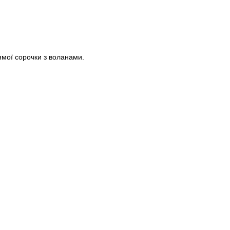
Пароль
ямої сорочки з воланами.
Забули свій пароль?
Немає облікового запису?
Реєстрація
або вхід/реєстрація через
ONESIZE