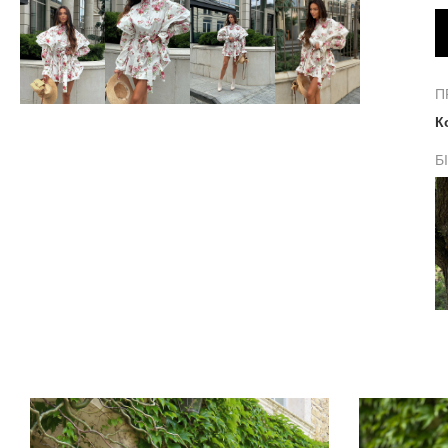
П
К
Б
С