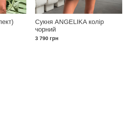
Сукня ANGELIKA колір
ект)
чорний
3 790 грн