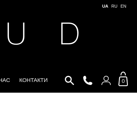
UA
RU
EN
 U D
НАС
КОНТАКТИ
0
Увійти до особистого
кабінету
По Email
Email