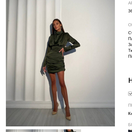
А
3
О
С
П
З
Т
П
П
К
Б