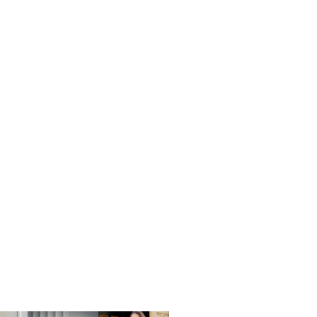
Пароль
Забули свій пароль?
Немає облікового запису?
Реєстрація
або вхід/реєстрація через