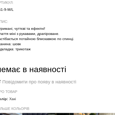
РТИКУЛ:
61-9-M/L
ПИС:
тримані, чуттєві та ефектні!
лаття міні з рукавами, драпіроване.
астібається потайною блискавкою по спинці.
канина: шовк
ідкладка: трикотаж
немає в наявності
Повідомити про появу в наявності
РО ТОВАР
олір:
Хакі
ІЛЬШЕ КОЛЬОРІВ