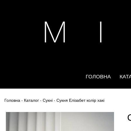
M I
ГОЛОВНА
КАТ
Головна
-
Каталог
-
Сукні
- Сукня Елізабет колір хакі