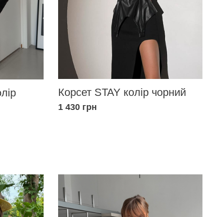
Корсет STAY колір чорний
олір
1 430 грн