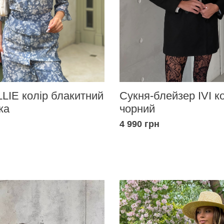
LIE колір блакитний
Сукня-блейзер IVI к
ка
чорний
4 990 грн