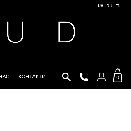
UA
RU
EN
 U D
НАС
КОНТАКТИ
0
Увійти до особистого
кабінету
По Email
Email