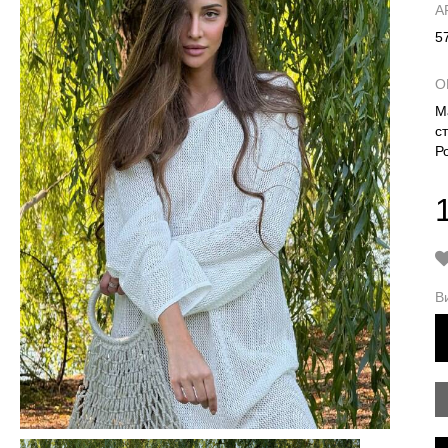
А
5
О
М
ст
Ро
В