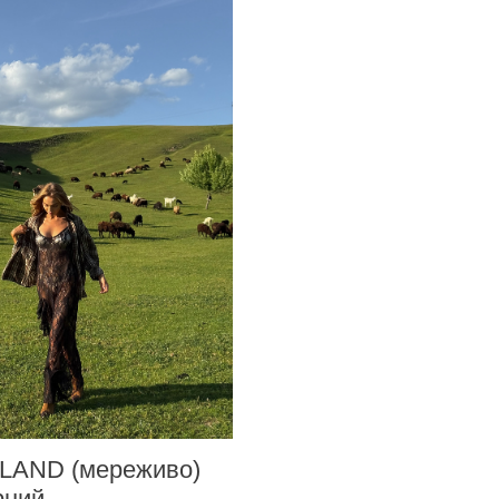
SLAND (мереживо)
рний