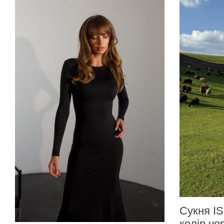
Сукня I
колір чо