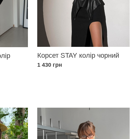
Корсет STAY колір чорний
олір
1 430 грн