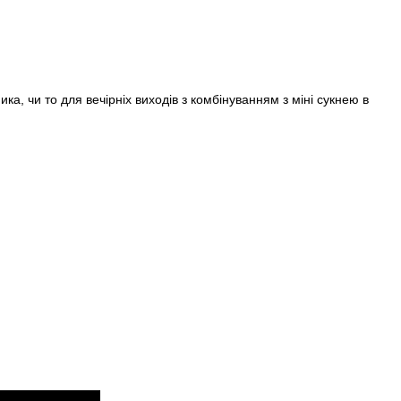
Пароль
, чи то для вечірніх виходів з комбінуванням з міні сукнею в
Забули свій пароль?
Немає облікового запису?
Реєстрація
або вхід/реєстрація через
IZE