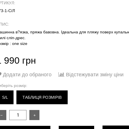
РТИКУЛ:
73-1-С/Л
ПИС:
ашинна в?язка, пряжа бавовна. Ідеальна для пляжу поверх купальника
илі сліп-дрес.
змір : one size
1 990 грн
Додати до обраного
Відстежувати зміну ціни
иберіть розмір:
S/L
ТАБЛИЦЯ РОЗМІРІВ
−
+
РОЗМІР
ONES