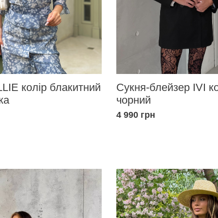
LIE колір блакитний
Сукня-блейзер IVI к
ка
чорний
4 990 грн