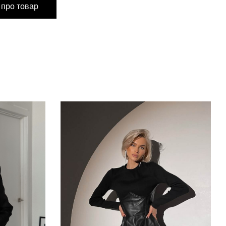
 про товар
м
см
м
 см
 см
 см