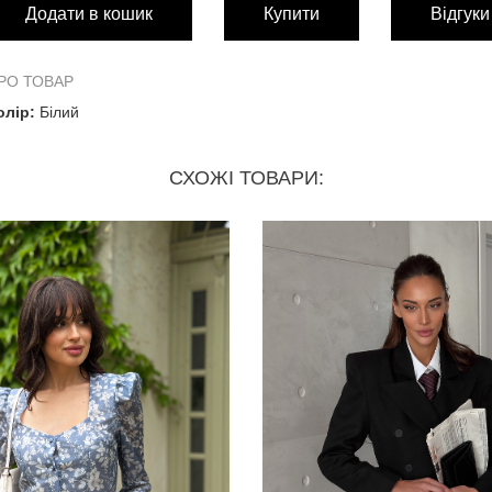
Додати в кошик
Купити
Відгуки
Напівобхват
50 с
Довжина виробу
140 
РО ТОВАР
олір:
Білий
Довжина рукава від горловини
73 с
СХОЖІ ТОВАРИ:
На об'єми:
Груди
88-96
Талія
58-80
Стегна
88-106