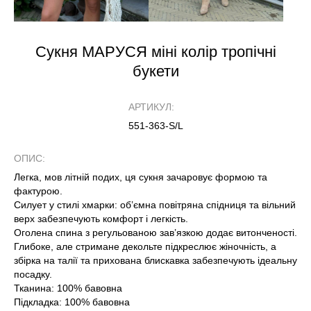
Сукня МАРУСЯ міні колір тропічні
букети
АРТИКУЛ:
551-363-S/L
ОПИС:
Легка, мов літній подих, ця сукня зачаровує формою та
фактурою.
Силует у стилі хмарки: об’ємна повітряна спідниця та вільний
верх забезпечують комфорт і легкість.
Оголена спина з регульованою зав’язкою додає витонченості.
Глибоке, але стримане декольте підкреслює жіночність, а
збірка на талії та прихована блискавка забезпечують ідеальну
посадку.
Тканина: 100% бавовна
Підкладка: 100% бавовна