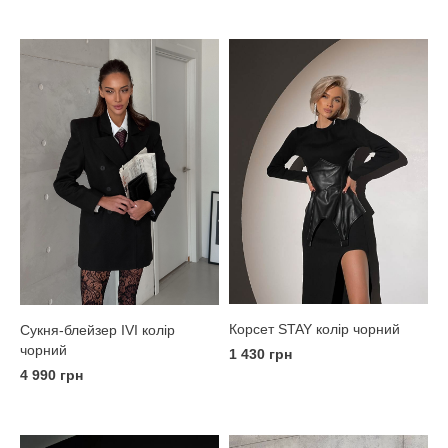
Корсет STAY колір чорний
Сукня-блейзер IVI колір
чорний
1 430 грн
4 990 грн