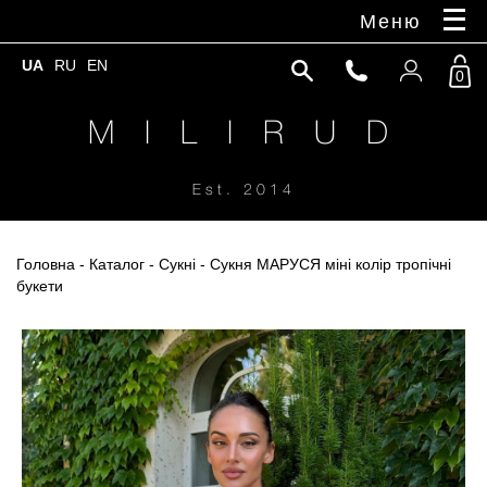
Меню
UA
RU
EN
0
M I L I R U D
Est. 2014
Головна
-
Каталог
-
Сукні
- Сукня МАРУСЯ міні колір тропічні
букети